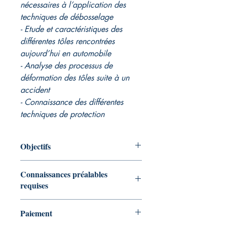
nécessaires à l’application des
techniques de débosselage
- Etude et caractéristiques des
différentes tôles rencontrées
aujourd’hui en automobile
- Analyse des processus de
déformation des tôles suite à un
accident
- Connaissance des différentes
techniques de protection
anticorrosion rencontrées
- Etude plus particulière de
Objectifs
l’utilisation du zinc dans le
domaine de la protection
Capacité à distinguer les différents
Connaissances préalables
anticorrosion
types d’acier et de tôles sur les
requises
- Nouveaux concepts de
véhicules d’aujourd’hui
Pouvoir analyser les processus de
fabrication des carrosseries en
Cette formation s'adresse aux
déformation des tôles
acier
Paiement
personnes possédant les bases du
Connaître les différentes techniques
- Analyse des différentes techniques
métier de tôlier en carrosserie et